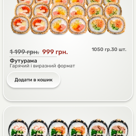
1050 гр.
30 шт.
1 199
грн.
999
грн.
Футурама
Гарячий і виразний формат
Додати в кошик