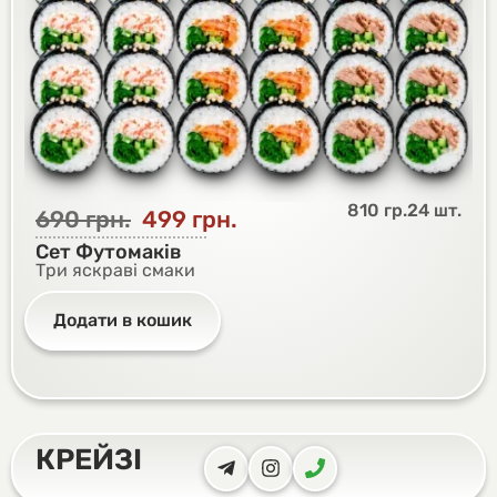
810 гр.
24 шт.
690
грн.
499
грн.
Сет Футомаків
Три яскраві смаки
Додати в кошик
КРЕЙЗІ