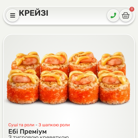
0
КРЕЙЗІ
Суші та роли
-
З шапкою роли
Ебі Преміум
З тигровою креветкою