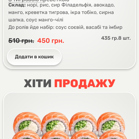
Склад:
норі, рис, сир Філадельфія, авокадо,
манго, креветка тигрова, ікра тобіко, сирна
шапка, соус манго-чілі
До ролів йде набір: соус соєвій, васабі та імбир
435 гр.
8 шт.
510
грн.
450
грн.
Додати в кошик
ХІТИ
ПРОДАЖУ