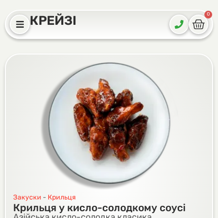
0
КРЕЙЗІ
Закуски
-
Крильця
Крильця у кисло-солодкому соусі
Азійська кисло-солодка класика