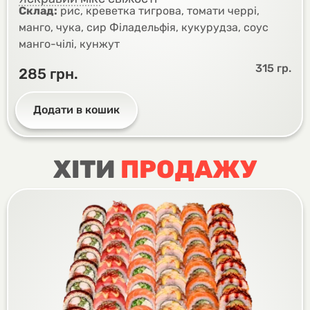
Склад:
рис, креветка тигрова, томати черрі,
манго, чука, сир Філадельфія, кукурудза, соус
манго-чілі, кунжут
315 гр.
285
грн.
Додати в кошик
ХІТИ
ПРОДАЖУ