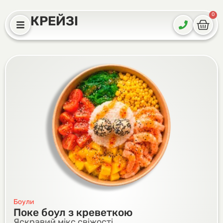
0
КРЕЙЗІ
Боули
Поке боул з креветкою
Яскравий мікс свіжості