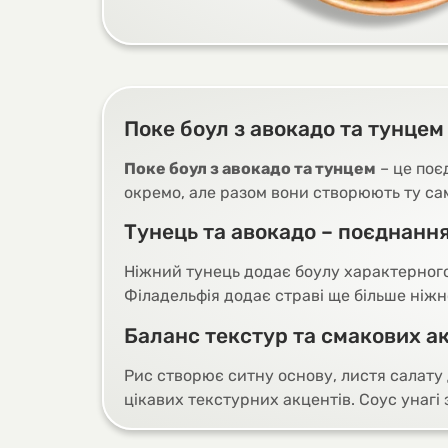
Поке боул з авокадо та тунцем 
Поке боул з авокадо та тунцем
– це поє
окремо, але разом вони створюють ту саму
Тунець та авокадо – поєднанн
Ніжний тунець додає боулу характерного 
Філадельфія додає страві ще більше ніжн
Баланс текстур та смакових а
Рис створює ситну основу, листя салату д
цікавих текстурних акцентів. Соус унаг
Чому варто обрати поке боул з