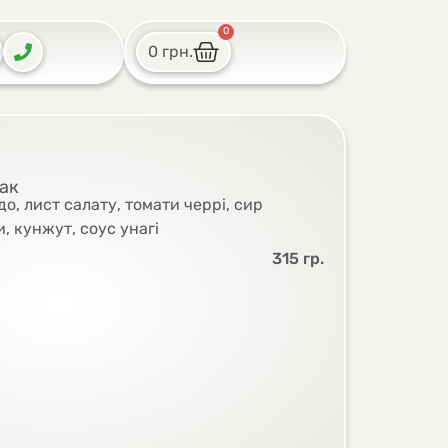
0
0
грн.
мак
до, лист салату, томати черрі, сир
, кунжут, соус унагі
315 гр.