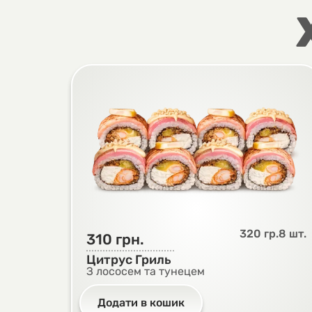
Ніжний тунець:
насичений морськи
Стигле авокадо:
кремовість та м’як
Сир Філадельфія:
додаткова ніжніс
Соус унагі:
яскравий смаковий акцен
Ефект “хочу ще”:
боул, який зникає
Спробуйте поке боул з авокадо та тунце
наступного дня.
320 гр.
8 шт.
310
грн.
Цитрус Гриль
З лососем та тунецем
Додати в кошик