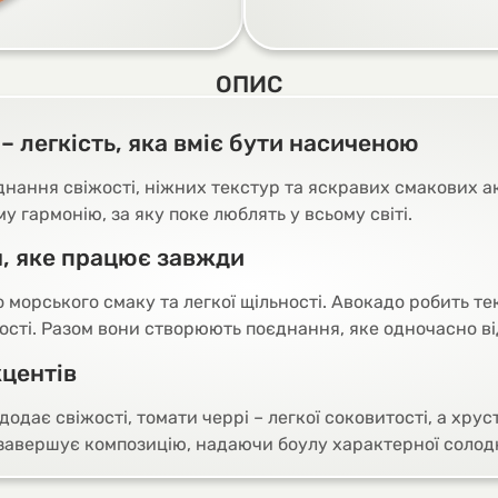
ОПИС
– легкість, яка вміє бути насиченою
днання свіжості, ніжних текстур та яскравих смакових а
 гармонію, за яку поке люблять у всьому світі.
я, яке працює завжди
морського смаку та легкої щільності. Авокадо робить те
ості. Разом вони створюють поєднання, яке одночасно ві
кцентів
одає свіжості, томати черрі – легкої соковитості, а хру
і завершує композицію, надаючи боулу характерної солод
 авокадо та тунцем