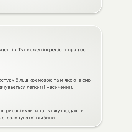
кцентів. Тут кожен інгредієнт працює
кстуру більш кремовою та м’якою, а сир
дчувається легким і насиченим.
сткі рисові кульки та кунжут додають
ко-солонуватої глибини.