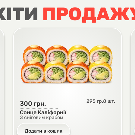
ХІТИ
ПРОДАЖ
й смак та правильна текстура.
ість у кожній ложці.
ть та баланс.
т із легкою солодкістю.
 швидше, ніж очікуєш.
м у
Крейзі
– свіжий, соковитий та з тим самим балансом 
295 гр.
8 шт.
300
грн.
Сонце Каліфорнії
З сніговим крабом
Додати в кошик