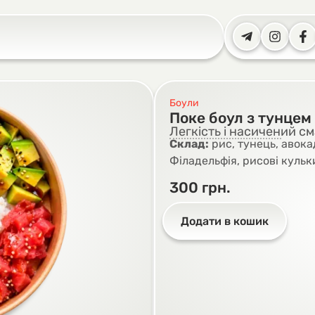
Боули
Поке боул з тунцем
Легкість і насичений с
Склад:
рис, тунець, авока
Філадельфія, рисові кульки
300
грн.
Додати в кошик