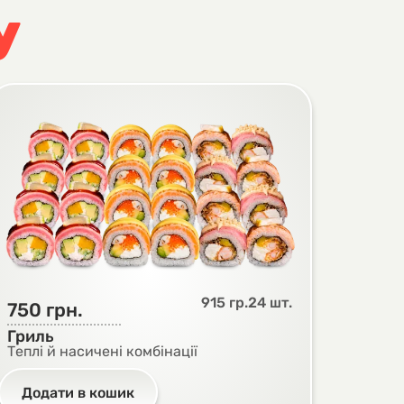
У
смаку, який хочеться повторити вже
915 гр.
24 шт.
750
грн.
Гриль
Теплі й насичені комбінації
Додати в кошик