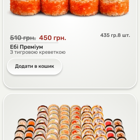
435 гр.
8 шт.
510
грн.
450
грн.
Ебі Преміум
З тигровою креветкою
Додати в кошик