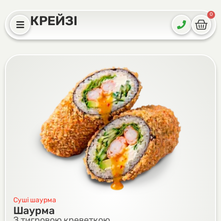
0
КРЕЙЗІ
Суші шаурма
Шаурма
З тигровою креветкою