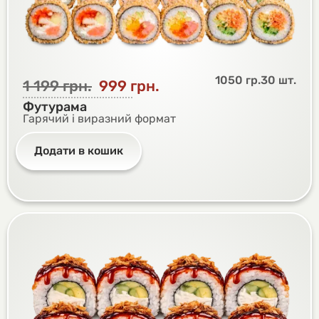
1050 гр.
30 шт.
1 199
грн.
999
грн.
Футурама
Гарячий і виразний формат
Додати в кошик