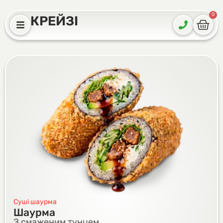
0
КРЕЙЗІ
Суші шаурма
Шаурма
З смаженим тунцем