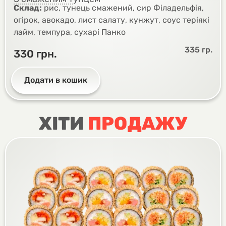
Склад:
рис, тунець смажений, сир Філадельфія,
огірок, авокадо, лист салату, кунжут, соус теріякі
лайм, темпура, сухарі Панко
335 гр.
330
грн.
Додати в кошик
ХІТИ
ПРОДАЖУ