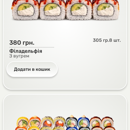
305 гр.
8 шт.
380
грн.
Філадельфія
З вугрем
Додати в кошик