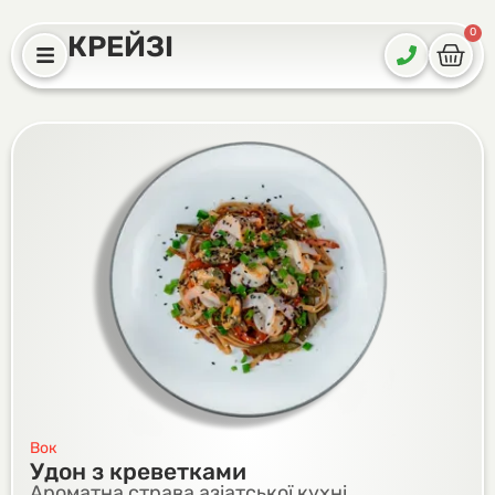
0
КРЕЙЗІ
Вок
Удон з креветками
Ароматна страва азіатської кухні