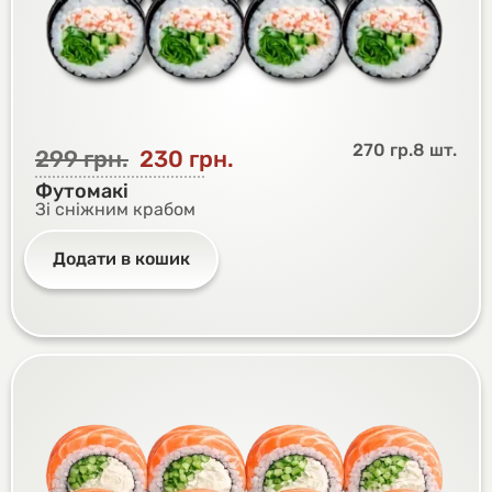
270 гр.
8 шт.
299
грн.
230
грн.
Футомакі
Зі сніжним крабом
Додати в кошик