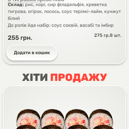
Склад:
рис, норі, сир філадельфія, креветка
тигрова, огірок, лосось, соус теріякі-лайм, кунжут
білий
До ролів йде набір: соус соєвій, васабі та імбир
275 гр.
8 шт.
255
грн.
Додати в кошик
ХІТИ
ПРОДАЖУ