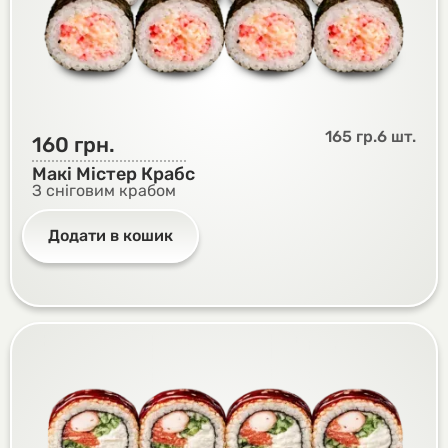
165 гр.
6 шт.
160
грн.
Макі Містер Крабс
З сніговим крабом
Додати в кошик