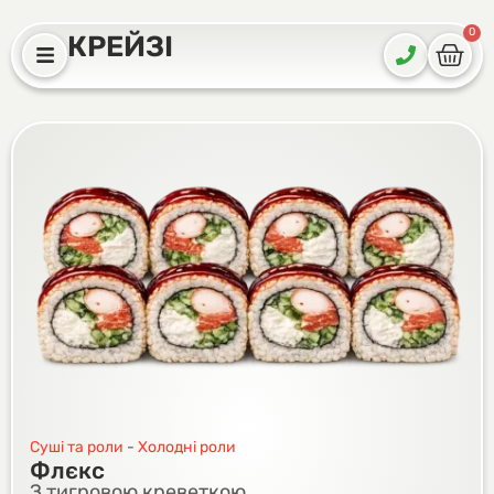
0
КРЕЙЗІ
Суші та роли
-
Холодні роли
Флєкс
З тигровою креветкою