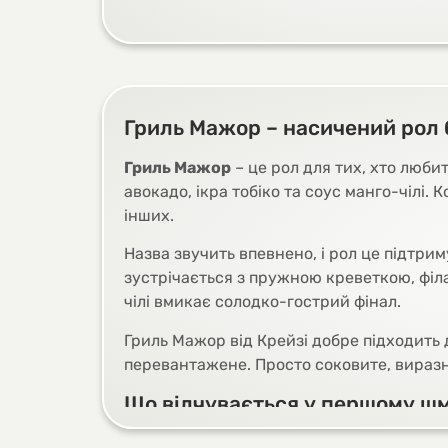
Гриль Мажор – насичений рол 
Гриль Мажор
– це рол для тих, хто любит
авокадо, ікра тобіко та соус манго-чілі.
інших.
Назва звучить впевнено, і рол це підтрим
зустрічається з пружною креветкою, філа
чілі вмикає солодко-гострий фінал.
Гриль Мажор від Крейзі добре підходить 
перевантажене. Просто соковите, виразн
Що відчувається у першому ш
Перший шматочок Гриль Мажора не розсип