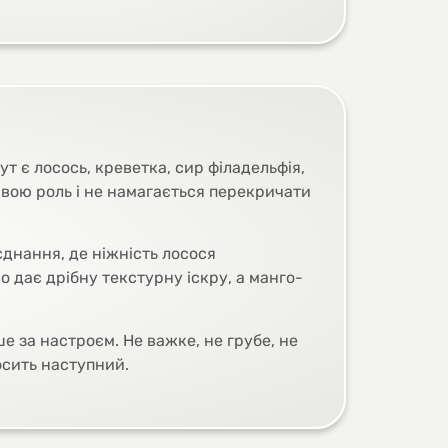
ут є лосось, креветка, сир філадельфія,
 свою роль і не намагається перекричати
єднання, де ніжність лосося
 дає дрібну текстурну іскру, а манго-
е за настроєм. Не важке, не грубе, не
осить наступний.
, насичену хвилю. Рис тримає основу,