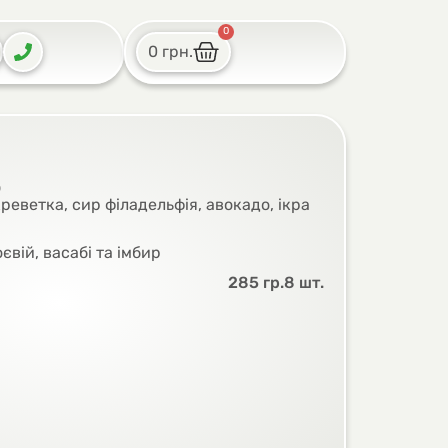
0
0
грн.
ю
креветка, сир філадельфія, авокадо, ікра
євій, васабі та імбир
285 гр.
8 шт.