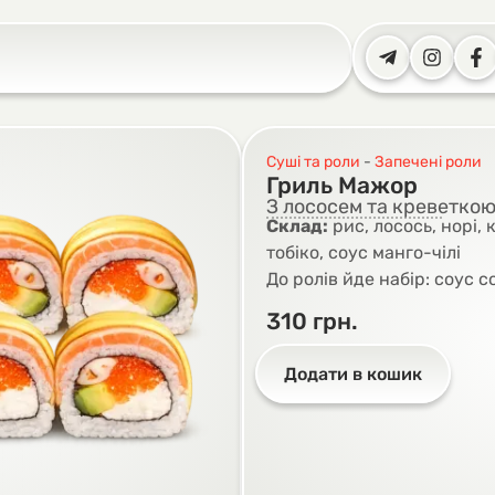
Суші та роли
-
Запечені роли
Гриль Мажор
З лососем та креветко
Склад:
рис, лосось, норі, 
тобіко, соус манго-чілі
До ролів йде набір: соус со
310
грн.
Додати в кошик