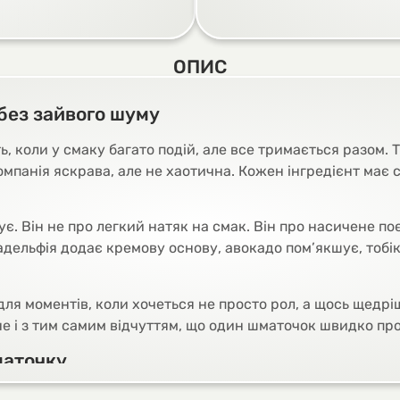
ОПИС
без зайвого шуму
ь, коли у смаку багато подій, але все тримається разом. Т
 Компанія яскрава, але не хаотична. Кожен інгредієнт має
ує. Він не про легкий натяк на смак. Він про насичене по
дельфія додає кремову основу, авокадо пом’якшує, тобіко
для моментів, коли хочеться не просто рол, а щось щедріш
е і з тим самим відчуттям, що один шматочок швидко пр
маточку
ається на окремі смаки. Він одразу збирається в м’яку