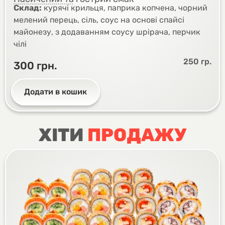
Склад:
курячі крильця, паприка копчена, чорний
мелений перець, сіль, соус на основі спайсі
майонезу, з додаванням соусу шрірача, перчик
чілі
250 гр.
300
грн.
Додати в кошик
ХІТИ
ПРОДАЖУ