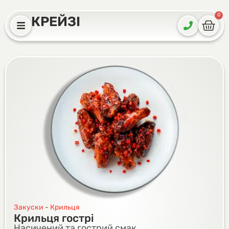
0
КРЕЙЗІ
Закуски
-
Крильця
Крильця гострі
Насичений та гострий смак