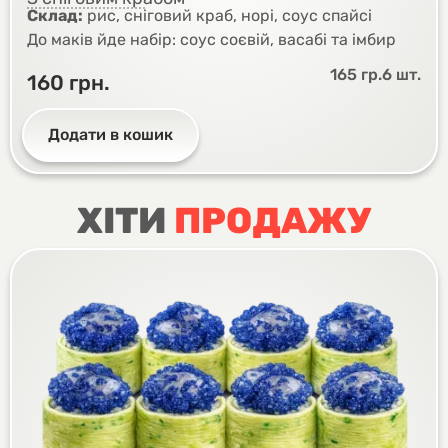
Склад:
рис, сніговий краб, норі, соус спайсі
До маків йде набір: соус соєвій, васабі та імбир
165 гр.
6 шт.
160
грн.
Додати в кошик
ХІТИ
ПРОДАЖУ