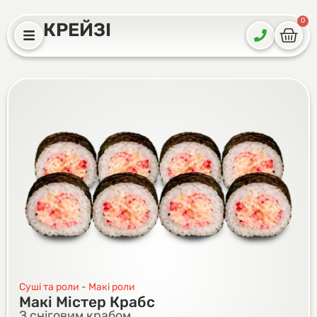
0
КРЕЙЗІ
Суші та роли
-
Макі роли
Макі Містер Крабс
З сніговим крабом