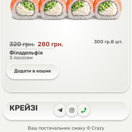
300 гр.
8 шт.
320
грн.
280
грн.
Філадельфія
З лососем
Додати в кошик
КРЕЙЗІ
Ваш постачальник смаку © Crazy