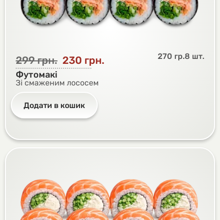
270 гр.
8 шт.
299
грн.
230
грн.
Футомакі
Зі смаженим лососем
Додати в кошик